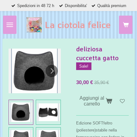
Spedizioni in 48 72 h
Disponibilita'
Qualità premium
Vai
al
contenuto
La ciotola felice
principale
deliziosa
cuccetta gatto
Sale!
30,00 €
35,90 €
Aggiungi al
carrello
Edizione SOFT
feltro
(poliestere)
stabile nella