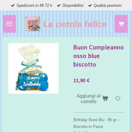
Spedizioni in 48 72 h
Disponibilita'
Qualità premium
Vai
al
contenuto
La ciotola felice
principale
Buon Compleanno
osso blue
biscotto
11,90 €
Aggiungi al
carrello
Birthday Bone Blu - 85 gr –
Biscotto in Pasta