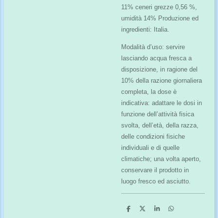
11% ceneri grezze 0,56 %,
umidità 14% Produzione ed
ingredienti: Italia.
Modalità d’uso: servire
lasciando acqua fresca a
disposizione, in ragione del
10% della razione giornaliera
completa, la dose è
indicativa: adattare le dosi in
funzione dell’attività fisica
svolta, dell’età, della razza,
delle condizioni fisiche
individuali e di quelle
climatiche; una volta aperto,
conservare il prodotto in
luogo fresco ed asciutto.
C
C
C
C
o
o
o
o