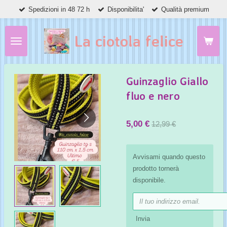
Spedizioni in 48 72 h
Disponibilita'
Qualità premium
Vai
al
contenuto
La ciotola felice
principale
Guinzaglio Giallo
fluo e nero
5,00 €
12,99 €
Avvisami quando questo
prodotto tornerà
disponibile.
Invia