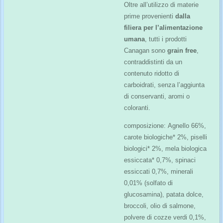
Oltre all’utilizzo di materie
prime provenienti
dalla
filiera per l’alimentazione
umana
, tutti i prodotti
Canagan sono
grain free
,
contraddistinti da un
contenuto ridotto di
carboidrati, senza l’aggiunta
di conservanti, aromi o
coloranti.
composizione:
Agnello 66%,
carote biologiche* 2%, piselli
biologici* 2%, mela biologica
essiccata* 0,7%, spinaci
essiccati 0,7%, minerali
0,01% (solfato di
glucosamina), patata dolce,
broccoli, olio di salmone,
polvere di cozze verdi 0,1%,