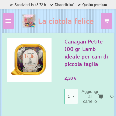
Spedizioni in 48 72 h
Disponibilita'
Qualità premium
Vai
al
contenuto
La ciotola felice
principale
Canagan Petite
100 gr Lamb
ideale per cani di
piccola taglia
2,30 €
Aggiungi
al
carrello