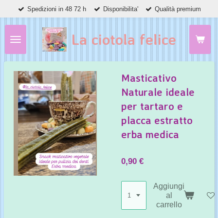
Spedizioni in 48 72 h
Disponibilita'
Qualità premium
Vai
al
contenuto
La ciotola felice
principale
Masticativo
Naturale ideale
per tartaro e
placca estratto
erba medica
0,90 €
Aggiungi
al
carrello