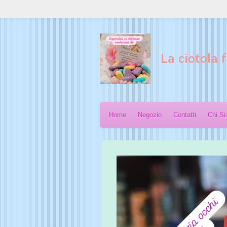
Vai
al
contenuto
principale
La ciotola f
Home
Negozio
Contatti
Chi S