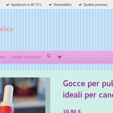
Spedizioni in 48 72 h
Disponibilita'
Qualità premium
elice
iamo
Prodotti in Evidenza
Gocce per pul
ideali per can
10,90 €