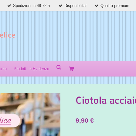
Spedizioni in 48 72 h
Disponibilita'
Qualità premium
elice
iamo
Prodotti in Evidenza
Ciotola acciai
9,90 €