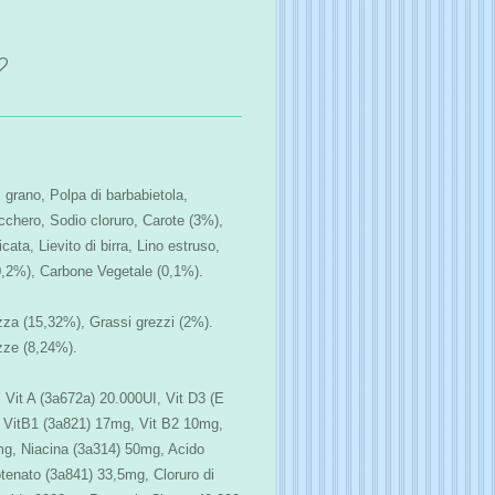
 grano, Polpa di barbabietola,
cchero, Sodio cloruro, Carote (3%),
cata, Lievito di birra, Lino estruso,
(0,2%), Carbone Vegetale (0,1%).
zza (15,32%), Grassi grezzi (2%).
zze (8,24%).
: Vit A (3a672a) 20.000UI, Vit D3 (E
, VitB1 (3a821) 17mg, Vit B2 10mg,
mg, Niacina (3a314) 50mg, Acido
otenato (3a841) 33,5mg, Cloruro di