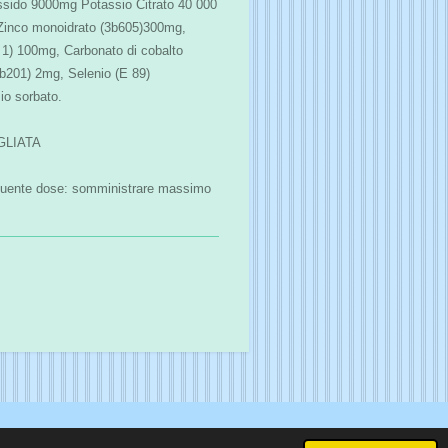
sido 9000mg Potassio Citrato 40 000
Zinco monoidrato (3b605)300mg,
1) 100mg, Carbonato di cobalto
3b201) 2mg, Selenio (E 89)
io sorbato.
GLIATA
eguente dose: somministrare massimo
Fornito da
Webador