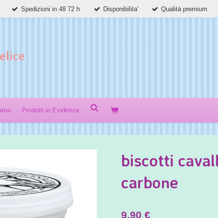
Spedizioni in 48 72 h
Disponibilita'
Qualità premium
elice
iamo
Prodotti in Evidenza
biscotti caval
carbone
9,90 €