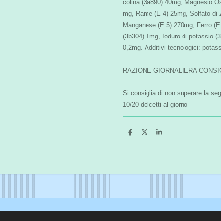
colina (3a890) 40mg, Magnesio Os
mg, Rame (E 4) 25mg, Solfato di 
Manganese (E 5) 270mg, Ferro (E 
(3b304) 1mg, Ioduro di potassio (
0,2mg. Additivi tecnologici: potass
RAZIONE GIORNALIERA CONSI
Si consiglia di non superare la s
10/20 dolcetti al giorno
C
C
C
o
o
o
n
n
n
d
d
d
i
i
i
v
v
v
i
i
i
d
d
d
i
i
i