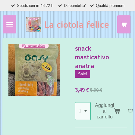
Spedizioni in 48 72 h
Disponibilita'
Qualità premium
Vai
al
contenuto
La ciotola felice
principale
snack
masticativo
anatra
Sale!
3,49 €
5,90 €
Aggiungi
al
carrello