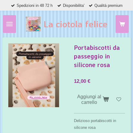
Spedizioni in 48 72 h
Disponibilita'
Qualità premium
Vai
al
contenuto
La ciotola felice
principale
Portabiscotti da
passeggio in
silicone rosa
12,00 €
Aggiungi al
carrello
Delizioso portabiscotti in
silicone rosa