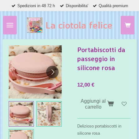
Spedizioni in 48 72 h
Disponibilita'
Qualità premium
Vai
al
contenuto
La ciotola felice
principale
Portabiscotti da
passeggio in
silicone rosa
12,00 €
Aggiungi al
carrello
Delizioso portabiscotti in
silicone rosa