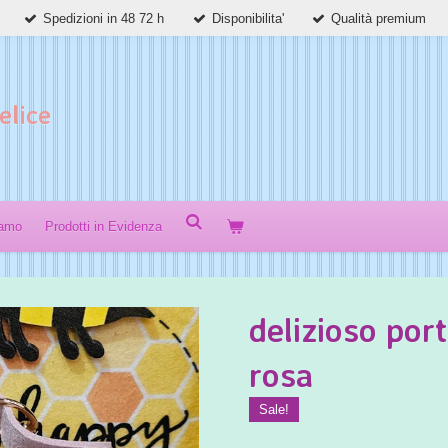
Spedizioni in 48 72 h
Disponibilita'
Qualità premium
elice
iamo
Prodotti in Evidenza
delizioso por
rosa
Sale!