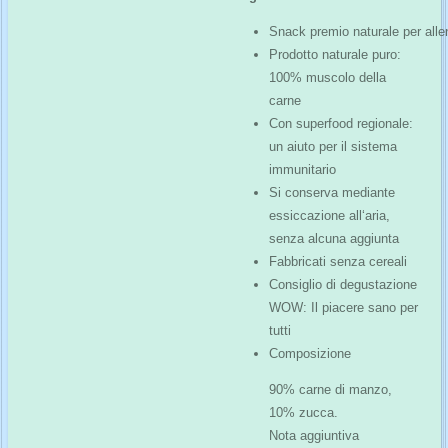
Snack
premio
naturale
per
all
Prodotto naturale puro:
100% muscolo della
carne
Con superfood regionale:
un aiuto per il sistema
immunitario
Si conserva mediante
essiccazione all‘aria,
senza alcuna aggiunta
Fabbricati
senza
cereali
Consiglio di degustazione
WOW: Il piacere sano per
tutti
Composizione
90% carne di manzo,
10% zucca.
Nota aggiuntiva