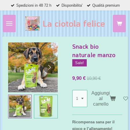
Spedizioni in 48 72 h
Disponibilita'
Qualità premium
Vai
al
contenuto
La ciotola felice
principale
Snack bio
naturale manzo
Sale!
9,90 €
10,90 €
Aggiungi
al
carrello
Ricompensa sana per il
gioco e l’allenamento!