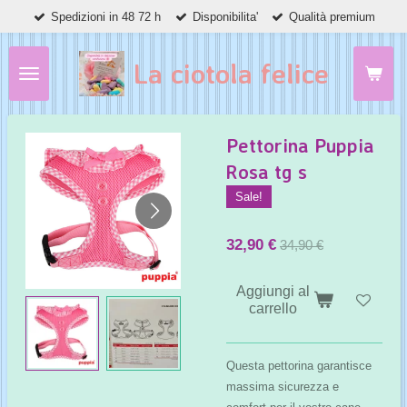
Spedizioni in 48 72 h
Disponibilita'
Qualità premium
Vai
al
contenuto
La ciotola felice
principale
Pettorina Puppia
Rosa tg s
Sale!
32,90 €
34,90 €
Aggiungi al
carrello
Questa pettorina garantisce
massima sicurezza e