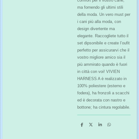
comfort per il vostro cane,
ma fornendo gli ultimi stili
della moda. Un vero must per
i cani più alla moda, con
design divertente ma
elegante. Raccogliete tutto il
set dipsonibile e create l’oufit
perfetto per assicurarvi che il
vostro migliore amico sia il
più ammirato quando è fuori
in città con voi! VIVIEN
HARNESS A è realizzato in
100% poliestere (esterno e
fodera), ha fronzoli a scacchi
ed è decorata con nastro e
bottone; ha cintura regolabile.
C
C
C
C
o
o
o
o
n
n
n
n
d
d
d
d