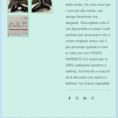
della moda. Un vero must per
i cani più alla moda, con
design divertente ma
elegante. Raccogliete tutto il
set dipsonibile e create l’oufit
perfetto per assicurarvi che il
vostro migliore amico sia il
più ammirato quando è fuori
in città con voi! VIVIEN
HARNESS A è realizzato in
100% poliestere (esterno e
fodera), ha fronzoli a scacchi
ed è decorata con nastro e
bottone; ha cintura regolabile.
C
C
C
C
o
o
o
o
n
n
n
n
d
d
d
d
i
i
i
i
v
v
v
v