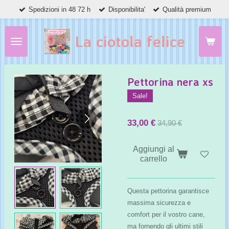
Spedizioni in 48 72 h
Disponibilita'
Qualità premium
Vai
al
contenuto
La ciotola felice
principale
Pettorina nera xs
Sale!
33,00 €
34,90 €
Aggiungi al
carrello
Questa pettorina garantisce
massima sicurezza e
comfort per il vostro cane,
ma fornendo gli ultimi stili