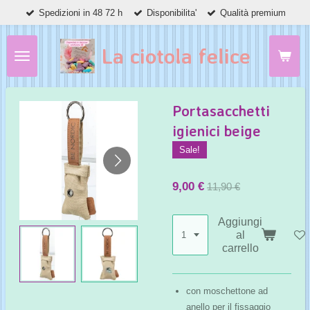
Spedizioni in 48 72 h
Disponibilita'
Qualità premium
Vai
al
contenuto
La ciotola felice
principale
Portasacchetti
igienici beige
Sale!
9,00 €
11,90 €
Aggiungi
al
carrello
con moschettone ad
anello per il fissaggio