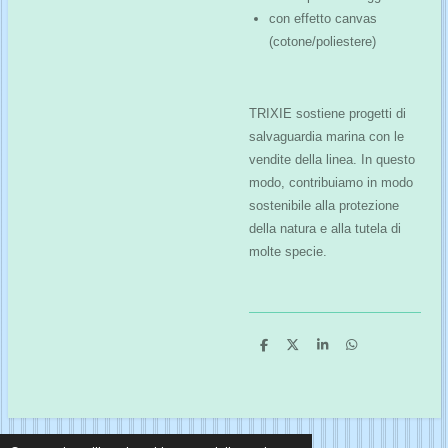
con effetto canvas
(cotone/poliestere)
TRIXIE sostiene progetti di
salvaguardia marina con le
vendite della linea. In questo
modo, contribuiamo in modo
sostenibile alla protezione
della natura e alla tutela di
molte specie.
C
C
C
C
o
o
o
o
n
n
n
n
d
d
d
d
i
i
i
i
v
v
v
v
i
i
i
i
d
d
d
d