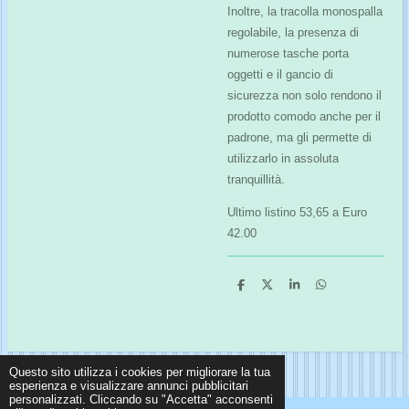
Inoltre, la tracolla monospalla
regolabile, la presenza di
numerose tasche porta
oggetti e il gancio di
sicurezza non solo rendono il
prodotto comodo anche per il
padrone, ma gli permette di
utilizzarlo in assoluta
tranquillità.
Ultimo listino 53,65 a Euro
42.00
C
C
C
C
o
o
o
o
n
n
n
n
d
d
d
d
i
i
i
i
v
v
v
v
i
i
i
i
Questo sito utilizza i cookies per migliorare la tua
d
d
d
d
i
i
i
i
esperienza e visualizzare annunci pubblicitari
personalizzati. Cliccando su "Accetta" acconsenti