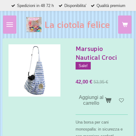
Spedizioni in 48 72 h
Disponibilita'
Qualità premium
Vai
al
contenuto
La ciotola felice
principale
Marsupio
Nautical Croci
Sale!
42,00 €
53,95 €
Aggiungi al
carrello
Una borsa per cani
monospalla: in sicurezza e