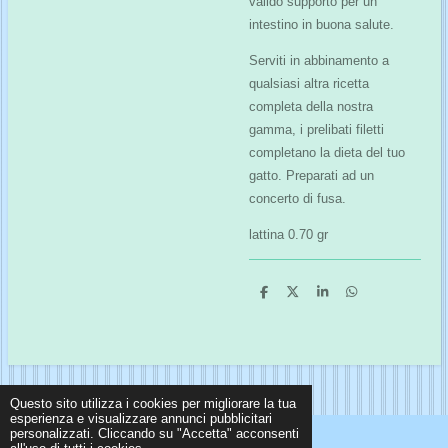
valido supporto per un
intestino in buona salute.
Serviti in abbinamento a
qualsiasi altra ricetta
completa della nostra
gamma, i prelibati filetti
completano la dieta del tuo
gatto. Preparati ad un
concerto di fusa.
lattina 0.70 gr
C
C
C
C
o
o
o
o
n
n
n
n
d
d
d
d
i
i
i
i
v
v
v
v
i
i
i
i
d
d
d
d
i
i
i
i
Questo sito utilizza i cookies per migliorare la tua
esperienza e visualizzare annunci pubblicitari
personalizzati. Cliccando su "Accetta" acconsenti
© 2024 - 2026 La ciotola felice