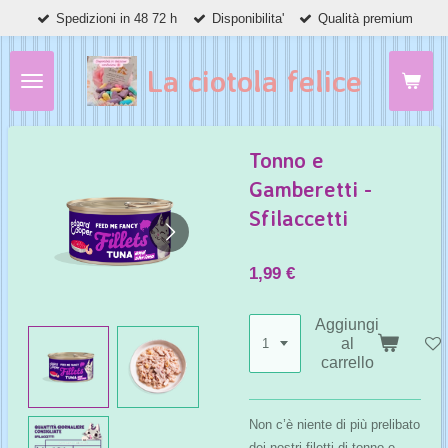
Spedizioni in 48 72 h
Disponibilita'
Qualità premium
Vai
al
contenuto
La ciotola felice
principale
Tonno e
Gamberetti -
Sfilaccetti
1,99 €
Aggiungi
al
carrello
Non c’è niente di più prelibato
dei nostri filetti di tonno e