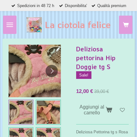
Spedizioni in 48 72 h
Disponibilita'
Qualità premium
Vai
al
contenuto
La ciotola felice
principale
Deliziosa
pettorina Hip
Doggie tg S
Sale!
12,00 €
39,00 €
Aggiungi al
carrello
Deliziosa Pettorina tg s Rosa