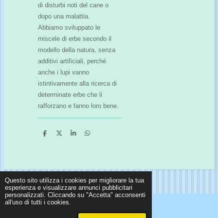
di disturbi noti del cane o
dopo una malattia.
Abbiamo sviluppato le
miscele di erbe secondo il
modello della natura, senza
additivi artificiali, perché
anche i lupi vanno
istintivamente alla ricerca di
determinate erbe che li
rafforzano e fanno loro bene.
C
C
C
C
o
o
o
o
n
n
n
n
d
d
d
d
i
i
i
i
v
v
v
v
i
i
i
i
Questo sito utilizza i cookies per migliorare la tua
d
d
d
d
i
i
i
i
esperienza e visualizzare annunci pubblicitari
personalizzati. Cliccando su "Accetta" acconsenti
all'uso di tutti i cookies.
© 2024 - 2026 La ciotola felice