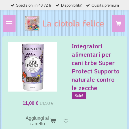
Spedizioni in 48 72 h
Disponibilita'
Qualità premium
Vai
al
contenuto
La ciotola felice
principale
Integratori
alimentari per
cani Erbe Super
Protect Supporto
naturale contro
le zecche
Sale!
11,00 €
14,90 €
Aggiungi al
carrello