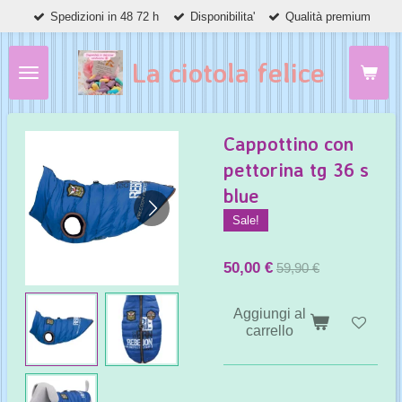
Spedizioni in 48 72 h
Disponibilita'
Qualità premium
Vai
al
contenuto
La ciotola felice
principale
Cappottino con
pettorina tg 36 s
blue
Sale!
50,00 €
59,90 €
Aggiungi al
carrello