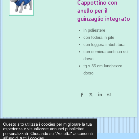
Cappottino con
anello per il
guinzaglio integrato
in poliestere
con fodera in pile
con leggera imbottitura
con cerniera continua sul
dorso
tg s 36 cm lunghezza
dorso
C
C
C
C
o
o
o
o
n
n
n
n
d
d
d
d
i
i
i
i
v
v
v
v
i
i
i
i
Questo sito utilizza i cookies per migliorare la tua
d
d
d
d
i
i
i
i
esperienza e visualizzare annunci pubblicitari
personalizzati. Cliccando su "Accetta" acconsenti
all'uso di tutti i cookies.