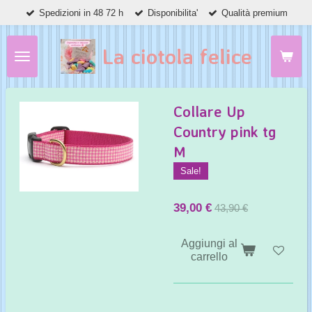
Spedizioni in 48 72 h
Disponibilita'
Qualità premium
Vai
al
contenuto
La ciotola felice
principale
Collare Up
Country pink tg
M
Sale!
39,00 €
43,90 €
Aggiungi al
carrello