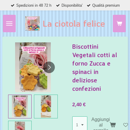
Spedizioni in 48 72 h
Disponibilita'
Qualità premium
Vai
al
contenuto
La ciotola felice
principale
Biscottini
Vegetali cotti al
forno Zucca e
spinaci in
deliziose
confezioni
2,40 €
Aggiungi
al