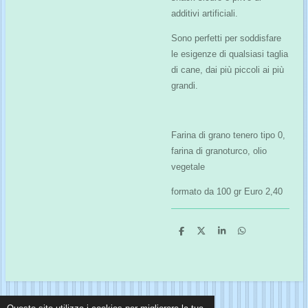
additivi artificiali.
Sono perfetti per soddisfare
le esigenze di qualsiasi taglia
di cane, dai più piccoli ai più
grandi.
Farina di grano tenero tipo 0,
farina di granoturco, olio
vegetale
formato da 100 gr Euro 2,40
C
C
C
C
o
o
o
o
n
n
n
n
d
d
d
d
i
i
i
i
v
v
v
v
i
i
i
i
d
d
d
d
i
i
i
i