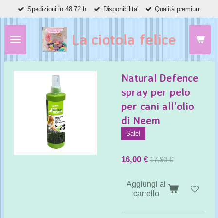
Spedizioni in 48 72 h
Disponibilita'
Qualità premium
Vai
al
contenuto
La ciotola felice
principale
Natural Defence
spray per pelo
per cani all'olio
di Neem
Sale!
16,00 €
17,90 €
Aggiungi al
carrello