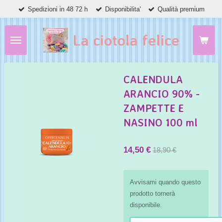
Spedizioni in 48 72 h
Disponibilita'
Qualità premium
Vai
al
contenuto
La ciotola felice
principale
CALENDULA
ARANCIO 90% -
ZAMPETTE E
NASINO 100 ml
14,50 €
18,90 €
Avvisami quando questo
prodotto tornerà
disponibile.