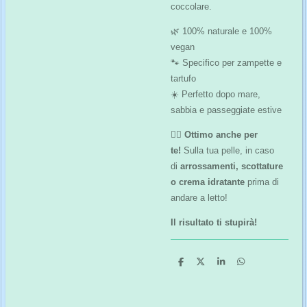
coccolare.
🌿 100% naturale e 100%
vegan
🐾 Specifico per zampette e
tartufo
☀️ Perfetto dopo mare,
sabbia e passeggiate estive
🙋‍♀️
Ottimo anche per
te!
Sulla tua pelle, in caso
di
arrossamenti, scottature
o crema idratante
prima di
andare a letto!
Il risultato ti stupirà!
C
C
C
C
o
o
o
o
n
n
n
n
d
d
d
d
i
i
i
i