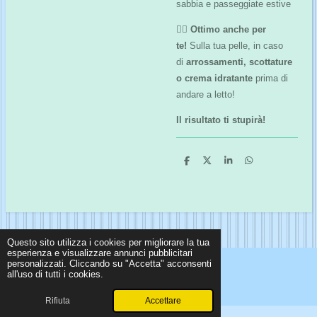
sabbia e passeggiate estive
🙋‍♀️
Ottimo anche per
te!
Sulla tua pelle, in caso
di
arrossamenti, scottature
o crema idratante
prima di
andare a letto!
Il risultato ti stupirà!
C
C
C
C
o
o
o
o
n
n
n
n
d
d
d
d
i
i
i
i
v
v
v
v
i
i
i
i
d
d
d
d
i
i
i
i
Questo sito utilizza i cookies per migliorare la tua
esperienza e visualizzare annunci pubblicitari
personalizzati. Cliccando su "Accetta" acconsenti
© 2024 - 2026 La ciotola felice
all'uso di tutti i cookies.
Fornito da
Webador
Rifiuta
Accettare