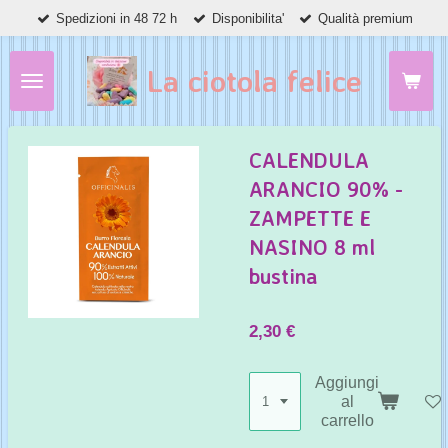
Spedizioni in 48 72 h
Disponibilita'
Qualità premium
Vai
al
contenuto
La ciotola felice
principale
CALENDULA
ARANCIO 90% -
ZAMPETTE E
NASINO 8 ml
bustina
2,30 €
Aggiungi
al
carrello