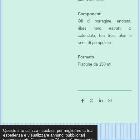
Componenti
Oli di borragine, enotera,
ribes nero, estratti di
calendula, tea tree, aloe e
semi di pompelmo.
Formato
Flacone da 150 ml
C
C
C
C
o
o
o
o
n
n
n
n
d
d
d
d
i
i
i
i
v
v
v
v
i
i
i
i
Questo sito utilizza i cookies per migliorare la tua
d
d
d
d
i
i
i
i
esperienza e visualizzare annunci pubblicitari
personalizzati. Cliccando su "Accetta" acconsenti