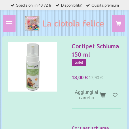
Spedizioni in 48 72 h
Disponibilita'
Qualità premium
Vai
al
contenuto
La ciotola felice
principale
Cortipet Schiuma
150 ml
Sale!
13,00 €
17,90 €
Aggiungi al
carrello
Cortipet
schiuma