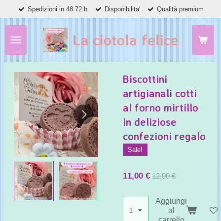
Spedizioni in 48 72 h
Disponibilita'
Qualità premium
Vai
al
contenuto
La ciotola felice
principale
Biscottini
artigianali cotti
al forno mirtillo
in deliziose
confezioni regalo
Sale!
11,00 €
12,00 €
Aggiungi
al
carrello