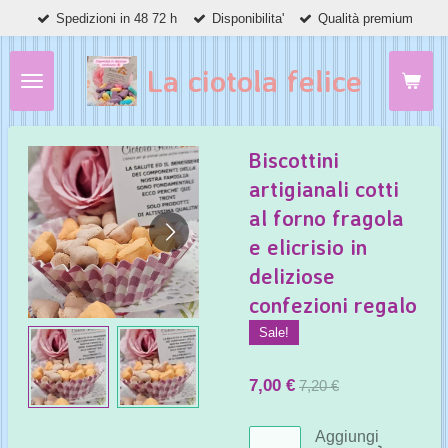
Spedizioni in 48 72 h
Disponibilita'
Qualità premium
Vai
al
contenuto
La ciotola felice
principale
Biscottini
artigianali cotti
al forno fragola
e elicrisio in
deliziose
confezioni regalo
Sale!
7,00 €
7,20 €
Aggiungi