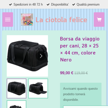
Spedizioni in 48 72 h
Disponibilita'
Qualità premium
Vai
al
contenuto
La ciotola felice
principale
Borsa da viaggio
per cani, 28 × 25
× 44 cm, colore
Nero
99,00 €
119,00 €
Avvisami quando questo
prodotto tornerà
disponibile.