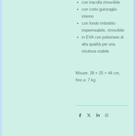
con tracolla rimovibile
con corto guinzaglio
interno
con fondo imbottito
impermeabile, rimovibile
in EVA con poliestere di
alta qualità per una
struttura stabile
Misure: 28 × 25 × 44 cm,
fino a: 7 kg
C
C
C
C
o
o
o
o
n
n
n
n
d
d
d
d
i
i
i
i