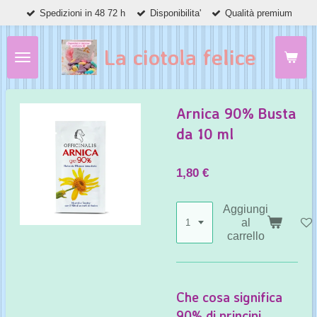
Spedizioni in 48 72 h
Disponibilita'
Qualità premium
Vai
al
contenuto
La ciotola felice
principale
Arnica 90% Busta
da 10 ml
1,80 €
Aggiungi
al
carrello
Che cosa significa
90% di principi