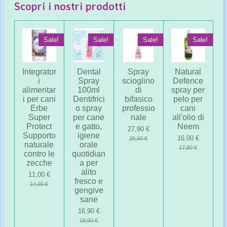
Scopri i nostri prodotti
Sale!
Sale!
Sale!
Sale!
Integrator
Dental
Spray
Natural
i
Spray
scioglino
Defence
alimentar
100ml
di
spray per
i per cani
Dentifrici
bifasico
pelo per
Erbe
o spray
professio
cani
Super
per cane
nale
all'olio di
Protect
e gatto,
Neem
27,90 €
Supporto
igiene
16,00 €
29,90 €
naturale
orale
17,90 €
contro le
quotidian
zecche
a per
alito
11,00 €
fresco e
14,90 €
gengive
sane
16,90 €
18,90 €