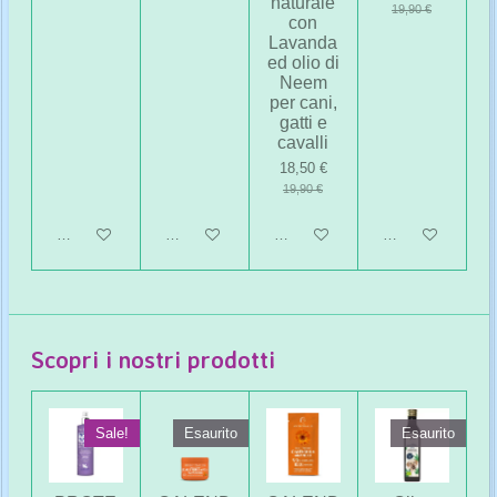
naturale
19,90 €
con
Lavanda
ed olio di
Neem
per cani,
gatti e
cavalli
18,50 €
19,90 €
Avvisami quando disponibile
Avvisami quando disponibile
Aggiungi al carrello
Avvisami quando 
Scopri i nostri prodotti
Sale!
Esaurito
Esaurito