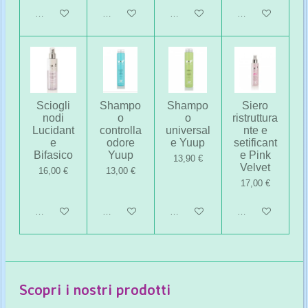
Aggiungi al carrello
Aggiungi al carrello
Avvisami quando disponibile
Aggiungi al carrel
Sciogli
Shampo
Shampo
Siero
nodi
o
o
ristruttura
Lucidant
controlla
universal
nte e
e
odore
e Yuup
setificant
Bifasico
Yuup
e Pink
13,90 €
Velvet
16,00 €
13,00 €
17,00 €
Aggiungi al carrello
Aggiungi al carrello
Aggiungi al carrello
Aggiungi al carrel
Scopri i nostri prodotti