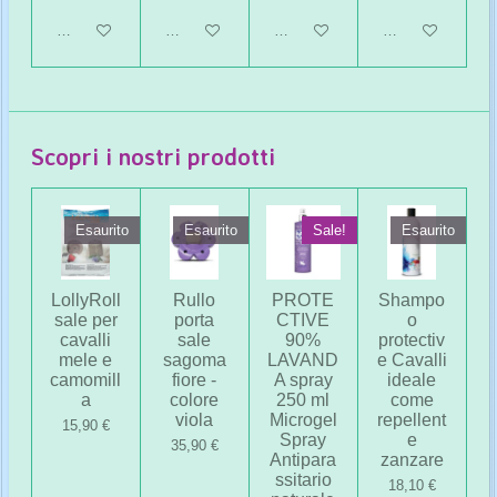
Aggiungi al carrello
Aggiungi al carrello
Aggiungi al carrello
Aggiungi al carrel
Scopri i nostri prodotti
Esaurito
Esaurito
Sale!
Esaurito
LollyRoll
Rullo
PROTE
Shampo
sale per
porta
CTIVE
o
cavalli
sale
90%
protectiv
mele e
sagoma
LAVAND
e Cavalli
camomill
fiore -
A spray
ideale
a
colore
250 ml
come
viola
Microgel
repellent
15,90 €
Spray
e
35,90 €
Antipara
zanzare
ssitario
18,10 €