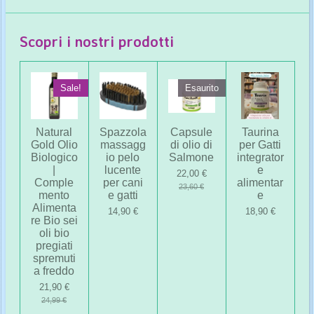
Scopri i nostri prodotti
Sale!
Esaurito
Natural
Spazzola
Capsule
Taurina
Gold Olio
massagg
di olio di
per Gatti
Biologico
io pelo
Salmone
integrator
|
lucente
e
22,00 €
Comple
per cani
alimentar
23,60 €
mento
e gatti
e
Alimenta
14,90 €
18,90 €
re Bio sei
oli bio
pregiati
spremuti
a freddo
21,90 €
24,99 €