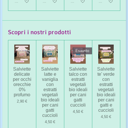
Aggiungi al carrello
Aggiungi al carrello
Aggiungi al carrello
Avvisami quando 
Scopri i nostri prodotti
Esaurito
Salviette
Salviette
Salviette
Salviette
delicate
latte e
talco con
te' verde
per occhi
vaniglia
estratti
con
orecchie
con
vegetali
estratti
0%
estratti
bio ideali
vegetali
profumo
vegetali
per cani
bio ideali
bio ideali
gatti
per cani
2,90 €
per cani
cuccioli
gatti e
gatti
cuccioli
4,50 €
cuccioli
4,50 €
4,50 €