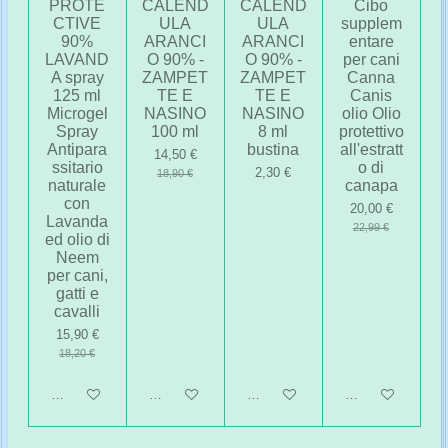
PROTE
CALEND
CALEND
Cibo
CTIVE
ULA
ULA
supplem
90%
ARANCI
ARANCI
entare
LAVAND
O 90% -
O 90% -
per cani
A spray
ZAMPET
ZAMPET
Canna
125 ml
TE E
TE E
Canis
Microgel
NASINO
NASINO
olio Olio
Spray
100 ml
8 ml
protettivo
Antipara
bustina
all'estratt
14,50 €
ssitario
o di
2,30 €
18,90 €
naturale
canapa
con
20,00 €
Lavanda
22,99 €
ed olio di
Neem
per cani,
gatti e
cavalli
15,90 €
18,20 €
Aggiungi al carrello
Avvisami quando disponibile
Aggiungi al carrello
Avvisami quando 