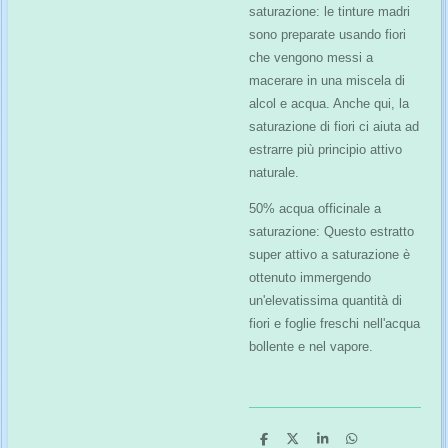
saturazione: le tinture madri
sono preparate usando fiori
che vengono messi a
macerare in una miscela di
alcol e acqua. Anche qui, la
saturazione di fiori ci aiuta ad
estrarre più principio attivo
naturale.
50% acqua officinale a
saturazione: Questo estratto
super attivo a saturazione è
ottenuto immergendo
un'elevatissima quantità di
fiori e foglie freschi nell'acqua
bollente e nel vapore.
C
C
C
C