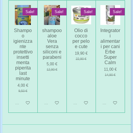
Sale!
Sale!
Sale!
Sale!
Shampo
shampoo
Olio di
Integrator
o
aloe
cocco
i
igienizza
Vera
per pelo
alimentar
nte
senza
e cute
i per cani
protettivo
siliconi e
Erbe
19,90 €
insetti
parabeni
Super
22,90 €
menta
Calm
5,00 €
piperita
11,00 €
12,90 €
last
14,90 €
minute
4,00 €
9,50 €
Aggiungi al carrello
Aggiungi al carrello
Aggiungi al carrello
Aggiungi al carrel