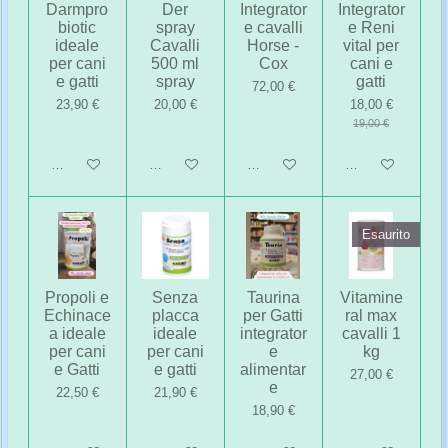
Darmpro
Der
Integrator
Integrator
biotic
spray
e cavalli
e Reni
ideale
Cavalli
Horse -
vital per
per cani
500 ml
Cox
cani e
e gatti
spray
gatti
72,00 €
23,90 €
20,00 €
18,00 €
19,00 €
Aggiungi al carrello
Avvisami quando disponibile
Avvisami quando disponibile
Avvisami quando 
Esaurito
Propoli e
Senza
Taurina
Vitamine
Echinace
placca
per Gatti
ral max
a ideale
ideale
integrator
cavalli 1
per cani
per cani
e
kg
e Gatti
e gatti
alimentar
27,00 €
e
22,50 €
21,90 €
18,90 €