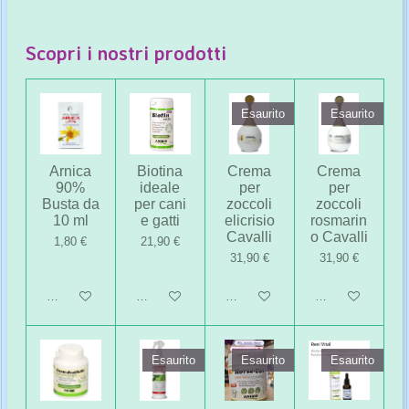
o
o
o
o
n
n
n
n
d
d
d
d
i
i
i
i
Scopri i nostri prodotti
v
v
v
v
i
i
i
i
d
d
d
d
i
i
i
i
Esaurito
Esaurito
Arnica
Biotina
Crema
Crema
90%
ideale
per
per
Busta da
per cani
zoccoli
zoccoli
10 ml
e gatti
elicrisio
rosmarin
Cavalli
o Cavalli
1,80 €
21,90 €
31,90 €
31,90 €
Aggiungi al carrello
Aggiungi al carrello
Avvisami quando disponibile
Avvisami quando 
Esaurito
Esaurito
Esaurito